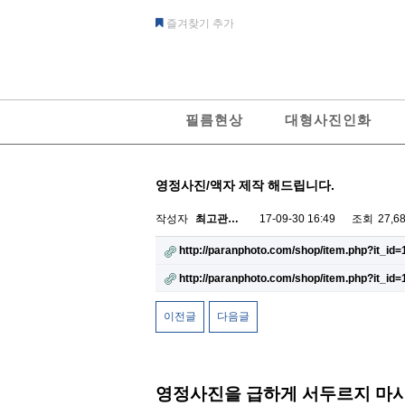
즐겨찾기 추가
필름현상
대형사진인화
영정사진/액자 제작 해드립니다.
작성자
최고관…
17-09-30 16:49
조회
27,6
http://paranphoto.com/shop/item.php?it_id
http://paranphoto.com/shop/item.php?it_id
이전글
다음글
영정사진을 급하게 서두르지 마시