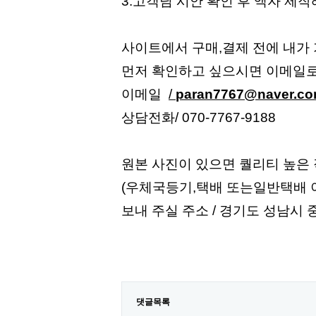
3.고객님 시안 확인 후 액자 제
사이트에서 구매,결제 전에 내가
먼저 확인하고 싶으시면 이메일로
이메일
/
paran7767@naver.c
상담전화/ 070-7767-9188
원본 사진이 있으면 퀄리티 높은
(우체국등기,택배 또는일반택배 
보내 주실 주소 / 경기도 성남시 
댓글목록