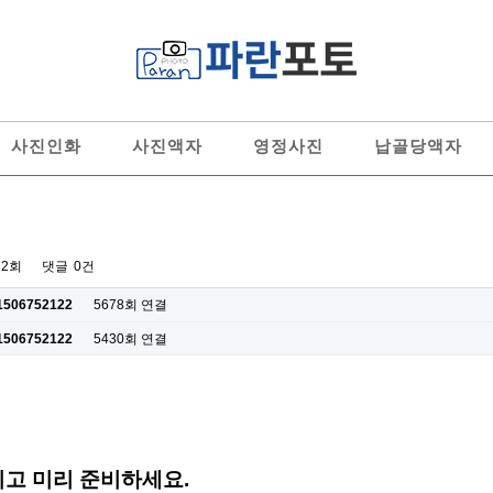
사진인화
사진액자
영정사진
납골당액자
82회
댓글
0건
=1506752122
5678회 연결
=1506752122
5430회 연결
고 미리 준비하세요.