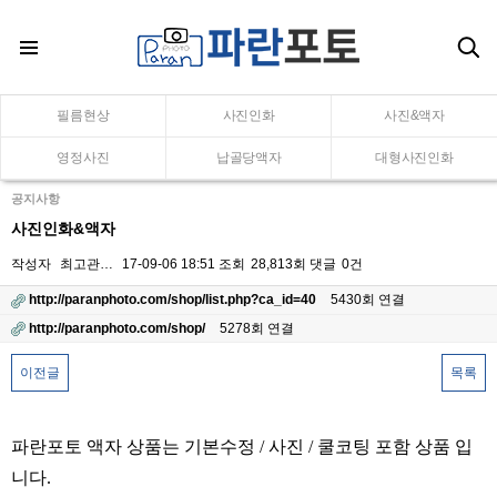
필름현상
사진인화
사진&액자
영정사진
납골당액자
대형사진인화
공지사항
사진인화&액자
작성자
최고관…
17-09-06 18:51
조회
28,813회
댓글
0건
http://paranphoto.com/shop/list.php?ca_id=40
5430회 연결
http://paranphoto.com/shop/
5278회 연결
이전글
목록
본문
파란포토 액자 상품는 기본수정 / 사진 / 쿨코팅 포함 상품 입
니다.