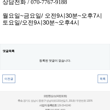
상담전화 / 070-7767-9188
월요일~금요일/ 오전9시30분~오후7시
토요일/오전9시30분~오후4시
댓글목록
등록된 댓글이 없습니다.
이전글
목록
모란현상소(파란포토)
주소
경기도 성남시 중원구 성남대로1151번길 5 , 201호 / 우편번호 13376
사업자 등록번호
129-29-41040
전화
010-5095-4669