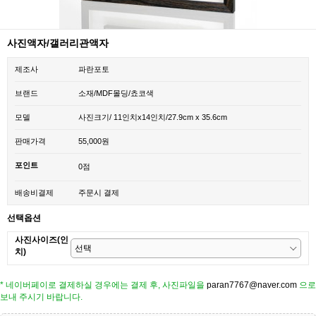
사진액자/갤러리관액자
제조사
파란포토
브랜드
소재/MDF몰딩/쵸코색
모델
사진크기/ 11인치x14인치/27.9cm x 35.6cm
판매가격
55,000원
포인트
0점
배송비결제
주문시 결제
선택옵션
사진사이즈(인
치)
* 네이버페이로 결제하실 경우에는 결제 후, 사진파일을
paran7767@naver.com
으로
보내 주시기 바랍니다.