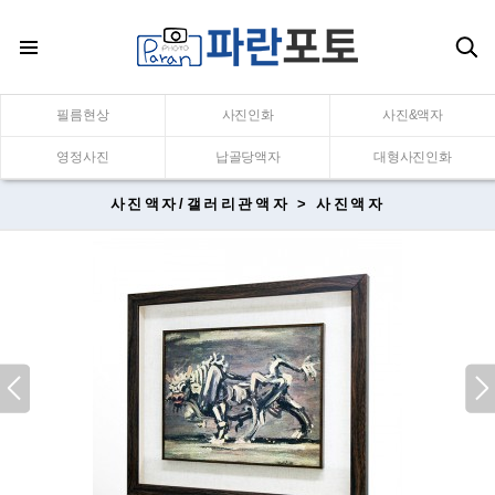
필름현상
사진인화
사진&액자
영정사진
납골당액자
대형사진인화
사진액자/갤러리관액자 > 사진액자