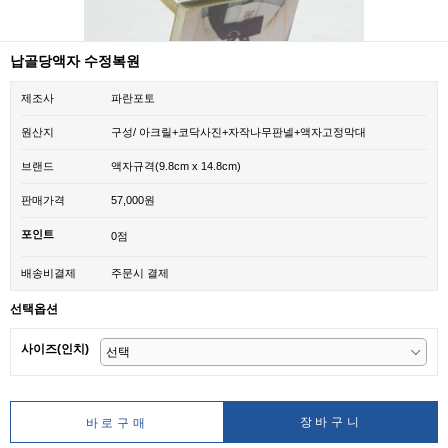
납골당액자 수정복원
제조사
파란포토
원산지
구성/ 아크릴+코닥사진+자작나무판넬+액자고정막대
브랜드
액자규격(9.8cm x 14.8cm)
판매가격
57,000원
포인트
0점
배송비결제
주문시 결제
선택옵션
사이즈(인치)