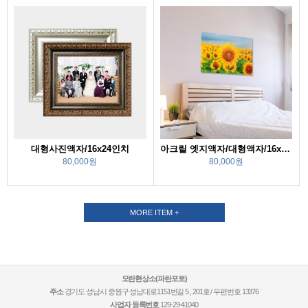
대형사진액자/16x24인치
아크릴 엣지액자/대형액자/16x20in
80,000원
80,000원
MORE ITEM +
모란현상소(파란포토)
주소
경기도 성남시 중원구 성남대로1151번길 5 , 201호 / 우편번호 13376
사업자 등록번호
129-29-41040