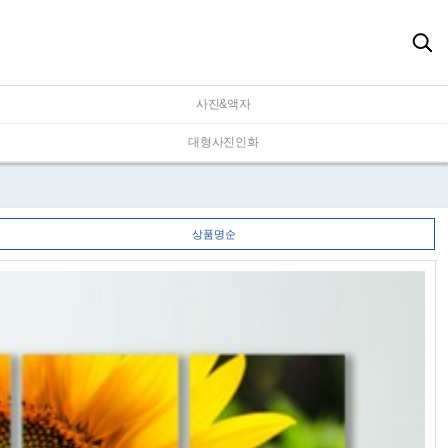
사진&액자
대형사진인화
상품명순