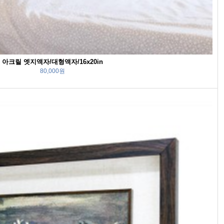
아크릴 엣지액자/대형액자/16x20in
80,000원