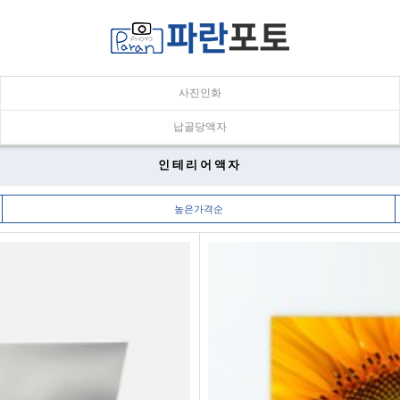
검색
사진인화
납골당액자
인테리어액자
높은가격순