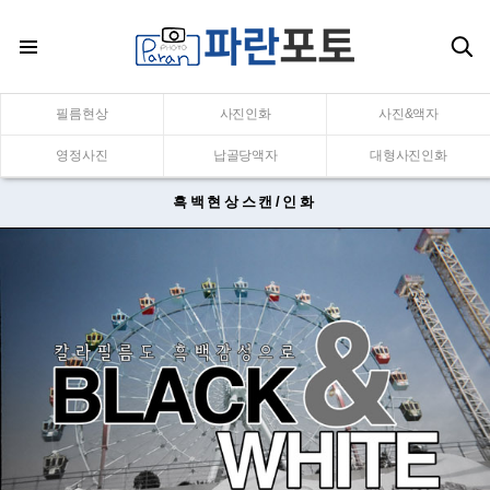
필름현상
사진인화
사진&액자
영정사진
납골당액자
대형사진인화
흑백현상스캔/인화