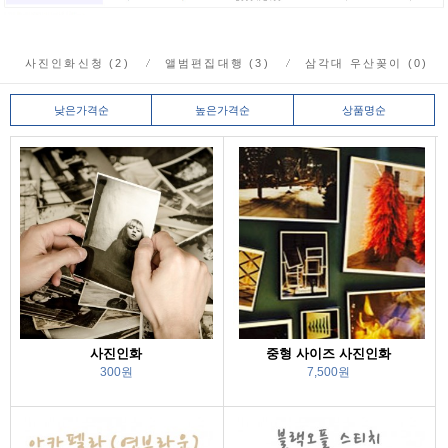
사진인화신청 (2)
앨범편집대행 (3)
삼각대 우산꽂이 (0)
낮은가격순
높은가격순
상품명순
사진인화
중형 사이즈 사진인화
300원
7,500원